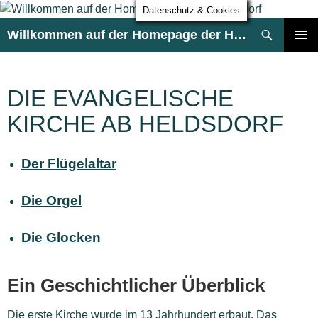
Datenschutz & Cookies
Suchen
Willkommen auf der Homepage der HG Heldsdorf
ZUM
PRIMÄR
INHALT
MENÜ
SPRINGEN
DIE EVANGELISCHE
KIRCHE AB HELDSDORF
Der Flügelaltar
Die Orgel
Die Glocken
Ein Geschichtlicher Überblick
Die erste Kirche wurde im 13 Jahrhundert erbaut. Das